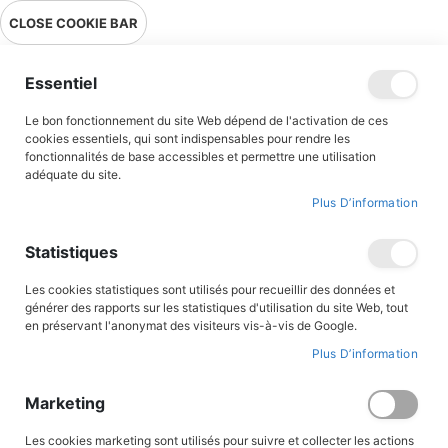
Livraison en point relais en France métropolitaine à 0,01€ à partir
CLOSE COOKIE BAR
de 39 € d'achats !
Menu
Essentiel
Le bon fonctionnement du site Web dépend de l'activation de ces
cookies essentiels, qui sont indispensables pour rendre les
fonctionnalités de base accessibles et permettre une utilisation
adéquate du site.
Romans jeunesse
Plus D’information
Des romans parfaitement adaptés aux jeunes lecteurs...
Statistiques
A travers les aventures de Magarcane, du Prince Eric, du clan des
Bordesoule, de Langelot, du Mouron Rouge et bien d’autres
Les cookies statistiques sont utilisés pour recueillir des données et
encore, nos jeunes lecteurs seront emportés dans des aventures
générer des rapports sur les statistiques d'utilisation du site Web, tout
palpitantes, teintées de valeurs héroïques et fraternelles. Au
en préservant l'anonymat des visiteurs vis-à-vis de Google.
Triomphe, nous souhaitons proposer des lectures fiables et de
Plus D’information
qualité et des sujets adaptés à nos lecteurs, et nous porter
garants de nos contenus aux adultes soucieux de transmettre le
goût et la passion de la lecture aux plus jeunes.
Marketing
Les cookies marketing sont utilisés pour suivre et collecter les actions