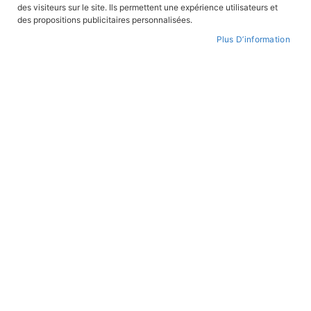
FILTRER PAR
des visiteurs sur le site. Ils permettent une expérience utilisateurs et
des propositions publicitaires personnalisées.
Plus D’information
Impossible de trouver des produits correspondants à
votre sélection.
PAIEMENT SÉCURISÉ
Paiement par CB avec 3DS