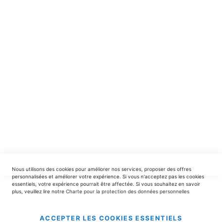
Recevez en avant-première nos nouveautés et offres
spéciales.
INSCRIPTION
EDITIONS DU TRIOMPHE
contact@editionsdutriomphe.fr
01.40.54.06.91
SERVICES
Nous utilisons des cookies pour améliorer nos services, proposer des offres
LIVRAISON & PAIEMENT
personnalisées et améliorer votre expérience. Si vous n'acceptez pas les cookies
essentiels, votre expérience pourrait être affectée. Si vous souhaitez en savoir
plus, veuillez lire notre
Charte pour la protection des données personnelles
INFORMATIONS
ACCEPTER LES COOKIES ESSENTIELS