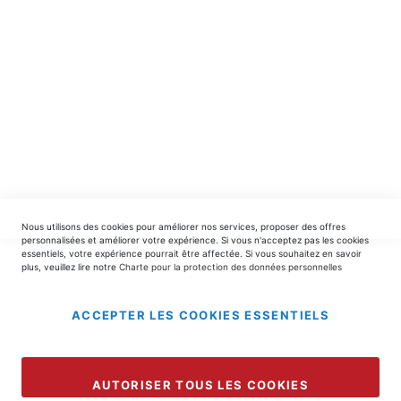
INSCRIPTION
EDITIONS DU TRIOMPHE
contact@editionsdutriomphe.fr
01.40.54.06.91
SERVICES
Nous utilisons des cookies pour améliorer nos services, proposer des offres
LIVRAISON & PAIEMENT
personnalisées et améliorer votre expérience. Si vous n'acceptez pas les cookies
essentiels, votre expérience pourrait être affectée. Si vous souhaitez en savoir
plus, veuillez lire notre
Charte pour la protection des données personnelles
INFORMATIONS
ACCEPTER LES COOKIES ESSENTIELS
Copyright © 2025 EDITIONS DU TRIOMPHE.
AUTORISER TOUS LES COOKIES