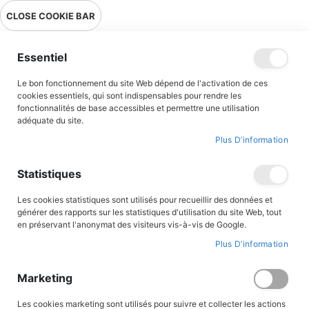
Livraison en point relais en France métropolitaine à 0,01€ à partir
CLOSE COOKIE BAR
de 39 € d'achats !
Menu
Essentiel
Le bon fonctionnement du site Web dépend de l'activation de ces
cookies essentiels, qui sont indispensables pour rendre les
fonctionnalités de base accessibles et permettre une utilisation
adéquate du site.
Aventure
Plus D’information
Albums illustrés
Statistiques
Des premières lectures aux romans ados, découvrez notre
Les cookies statistiques sont utilisés pour recueillir des données et
sélection de romans pour tous les âges et tous les goûts.
générer des rapports sur les statistiques d'utilisation du site Web, tout
en préservant l'anonymat des visiteurs vis-à-vis de Google.
Plus D’information
FILTRER PAR
Marketing
Par
Les cookies marketing sont utilisés pour suivre et collecter les actions