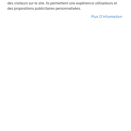
ordre
des visiteurs sur le site. Ils permettent une expérience utilisateurs et
croissant
des propositions publicitaires personnalisées.
ROMANS ADULTE
Plus D’information
Tu n'iras pas à Samarkand
En stock
17,90 €