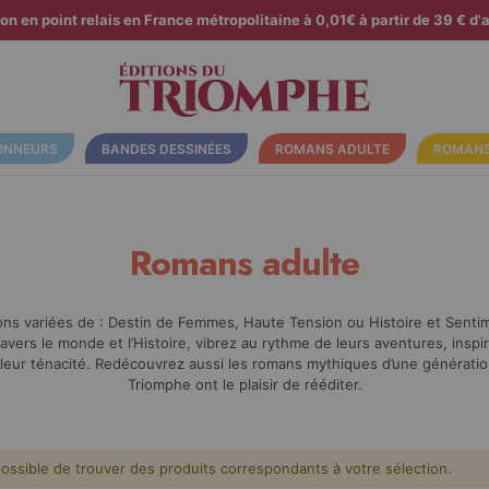
son en point relais en France métropolitaine à 0,01€ à partir de 39 € d'a
ONNEURS
BANDES DESSINÉES
ROMANS ADULTE
ROMANS
Romans adulte
ons variées de : Destin de Femmes, Haute Tension ou Histoire et Senti
vers le monde et l’Histoire, vibrez au rythme de leurs aventures, insp
leur ténacité. Redécouvrez aussi les romans mythiques d’une génératio
Triomphe ont le plaisir de rééditer.
ossible de trouver des produits correspondants à votre sélection.