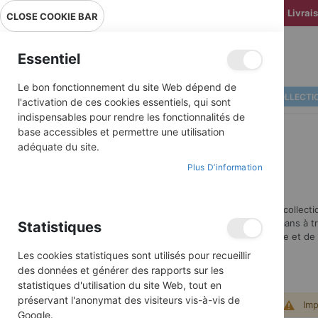
Livrai
CLOSE COOKIE BAR
Essentiel
Le bon fonctionnement du site Web dépend de
ALBUMS ILLUSTRÉS
BD COLLECTI
l'activation de ces cookies essentiels, qui sont
indispensables pour rendre les fonctionnalités de
base accessibles et permettre une utilisation
adéquate du site.
Plus D’information
Découvrez nos collecti
héros de nos romans à tra
Statistiques
de leur audace et de 
Les cookies statistiques sont utilisés pour recueillir
des données et générer des rapports sur les
statistiques d'utilisation du site Web, tout en
préservant l'anonymat des visiteurs vis-à-vis de
Imp
Google.
ACHETER PAR