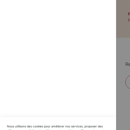
PAIEMENT SÉCURISÉ
Paiement par CB avec 3DS
P
Re
EDITIONS DU TRIOMPHE
Nous utilisons des cookies pour améliorer nos services, proposer des