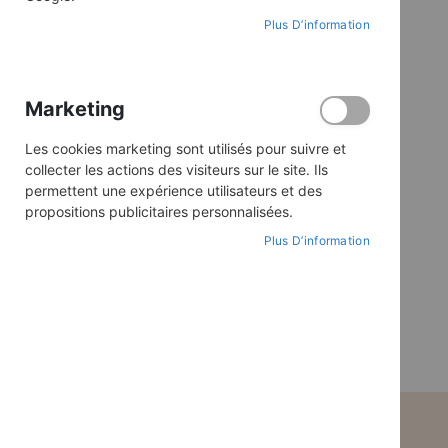
Plus D’information
Catégorie
Religion et spiritualité
Collection
Marketing
TOUT SUPPRIMER
Les cookies marketing sont utilisés pour suivre et
collecter les actions des visiteurs sur le site. Ils
permettent une expérience utilisateurs et des
propositions publicitaires personnalisées.
PRIX
Plus D’information
9,00 €
-
22,00 €