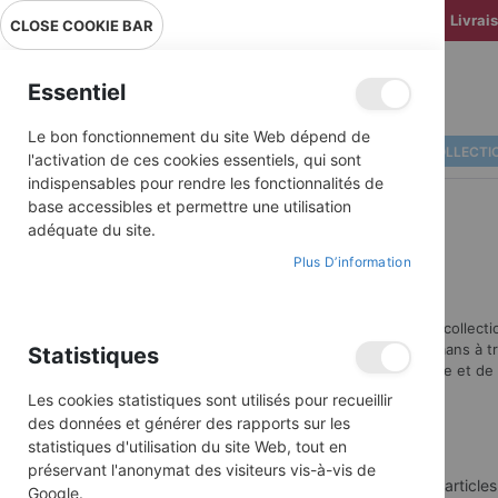
Livrai
CLOSE COOKIE BAR
Essentiel
Le bon fonctionnement du site Web dépend de
ALBUMS ILLUSTRÉS
BD COLLECTI
l'activation de ces cookies essentiels, qui sont
indispensables pour rendre les fonctionnalités de
base accessibles et permettre une utilisation
adéquate du site.
Plus D’information
Découvrez nos collecti
héros de nos romans à tra
Statistiques
de leur audace et de 
Les cookies statistiques sont utilisés pour recueillir
des données et générer des rapports sur les
statistiques d'utilisation du site Web, tout en
préservant l'anonymat des visiteurs vis-à-vis de
6
articles
Google.
ACHETER PAR