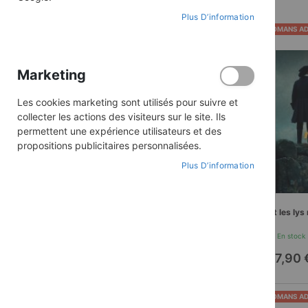
Plus D’information
Catégorie
Aventure
ROMANS AD
Collection
Roman historique
Marketing
TOUT SUPPRIMER
Les cookies marketing sont utilisés pour suivre et
collecter les actions des visiteurs sur le site. Ils
permettent une expérience utilisateurs et des
propositions publicitaires personnalisées.
PRIX
Plus D’information
9,00 €
-
22,00 €
Et les lys
En stock
17,90 
ROMANS AD