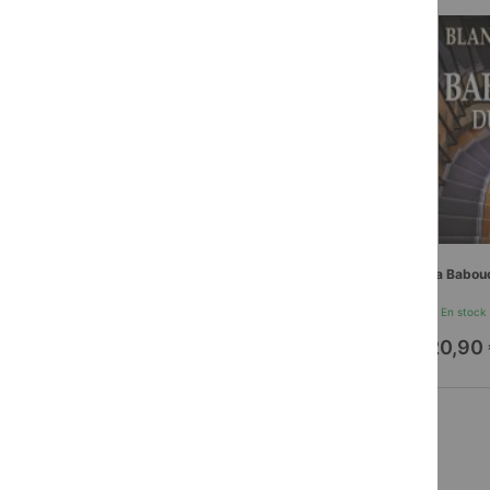
La Babou
En stock
20,90