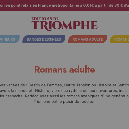
son en point relais en France métropolitaine à 0,01€ à partir de 39 € d'a
ONNEURS
BANDES DESSINÉES
ROMANS ADULTE
ROMANS
Romans adulte
ons variées de : Destin de Femmes, Haute Tension ou Histoire et Senti
vers le monde et l’Histoire, vibrez au rythme de leurs aventures, insp
leur ténacité. Redécouvrez aussi les romans mythiques d’une génératio
Triomphe ont le plaisir de rééditer.