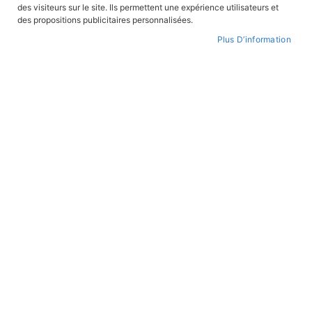
des visiteurs sur le site. Ils permettent une expérience utilisateurs et
Par
des propositions publicitaires personnalisées.
ordre
Plus D’information
croissant
ROMANS ADULTE
ROMANS ADULTE
Fulvia la vengeance des
Dans ses yeux la musique
Gracques
En stock
En stock
19,90 €
19,90 €