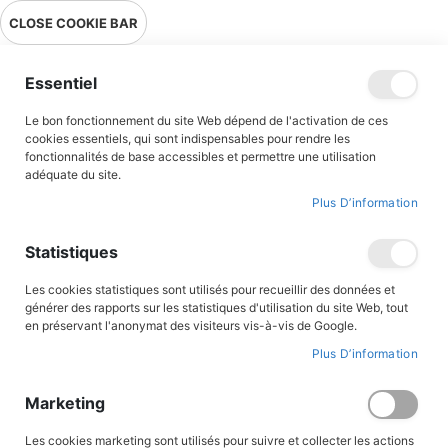
Livraison en point relais en France métropolitaine à 0,01€ à partir
CLOSE COOKIE BAR
de 39 € d'achats !
Menu
Essentiel
Le bon fonctionnement du site Web dépend de l'activation de ces
cookies essentiels, qui sont indispensables pour rendre les
fonctionnalités de base accessibles et permettre une utilisation
adéquate du site.
Romans adulte
Plus D’information
Découvrez nos collections variées de : Destin de Femmes, Haute
Statistiques
Tension ou Histoire et Sentiments. Voyagez avec les héros de nos
romans à travers le monde et l’Histoire, vibrez au rythme de leurs
Les cookies statistiques sont utilisés pour recueillir des données et
aventures, inspirez-vous de leur courage, de leur audace et de
générer des rapports sur les statistiques d'utilisation du site Web, tout
leur ténacité. Redécouvrez aussi les romans mythiques d’une
en préservant l'anonymat des visiteurs vis-à-vis de Google.
génération, que les Editions du Triomphe ont le plaisir de rééditer.
Plus D’information
FILTRER PAR
Marketing
Les cookies marketing sont utilisés pour suivre et collecter les actions