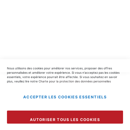
EDITIONS DU TRIOMPHE
contact@editionsdutriomphe.fr
01.40.54.06.91
SERVICES
Nous utilisons des cookies pour améliorer nos services, proposer des offres
LIVRAISON & PAIEMENT
personnalisées et améliorer votre expérience. Si vous n'acceptez pas les cookies
essentiels, votre expérience pourrait être affectée. Si vous souhaitez en savoir
plus, veuillez lire notre
Charte pour la protection des données personnelles
INFORMATIONS
ACCEPTER LES COOKIES ESSENTIELS
Copyright © 2025 EDITIONS DU TRIOMPHE.
AUTORISER TOUS LES COOKIES