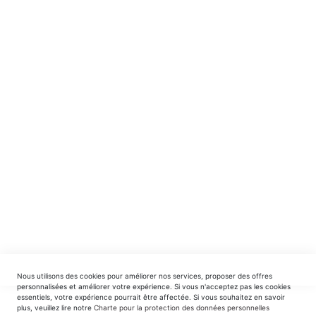
NE MANQUEZ RIEN ! ABONNEZ-VOUS !
Recevez en avant-première nos nouveautés et offres
spéciales.
INSCRIPTION
EDITIONS DU TRIOMPHE
contact@editionsdutriomphe.fr
01.40.54.06.91
SERVICES
Nous utilisons des cookies pour améliorer nos services, proposer des offres
LIVRAISON & PAIEMENT
personnalisées et améliorer votre expérience. Si vous n'acceptez pas les cookies
essentiels, votre expérience pourrait être affectée. Si vous souhaitez en savoir
plus, veuillez lire notre
Charte pour la protection des données personnelles