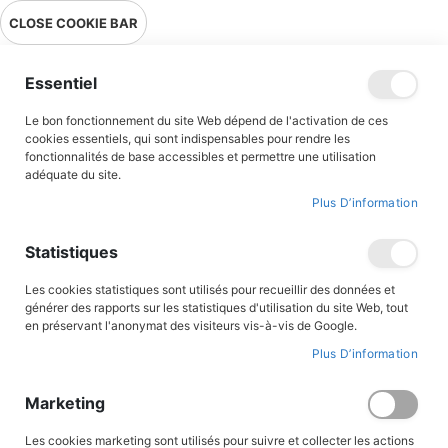
Livraison en point relais en France métropolitaine à 0,01€ à partir
CLOSE COOKIE BAR
de 39 € d'achats !
Menu
Essentiel
Le bon fonctionnement du site Web dépend de l'activation de ces
Accueil
Contributeur
Marthe Poizat
cookies essentiels, qui sont indispensables pour rendre les
fonctionnalités de base accessibles et permettre une utilisation
Marthe Poizat
adéquate du site.
Plus D’information
Statistiques
Par
Les cookies statistiques sont utilisés pour recueillir des données et
ordre
générer des rapports sur les statistiques d'utilisation du site Web, tout
décroissant
en préservant l'anonymat des visiteurs vis-à-vis de Google.
ALBUMS ILLUSTRÉS
Plus D’information
Marketing
Les cookies marketing sont utilisés pour suivre et collecter les actions