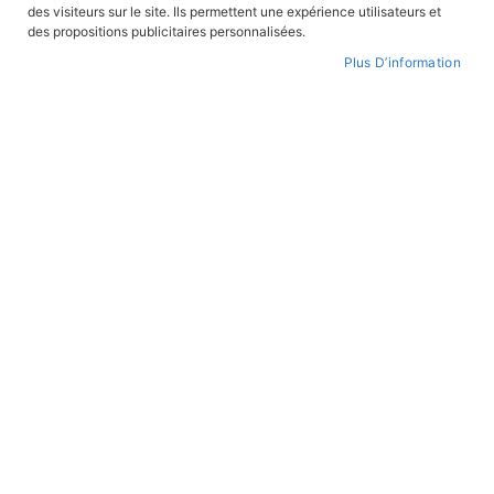
des visiteurs sur le site. Ils permettent une expérience utilisateurs et
des propositions publicitaires personnalisées.
Plus D’information
Le grand livre des reines et
princesses de France
En stock
19,90 €
TRIOMPHE