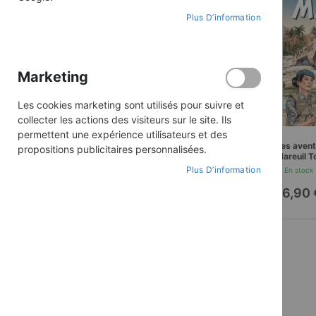
Albums Illustrés
Plus D’information
BD Collectionneurs
Bandes Dessinées
Marketing
Romans Adulte
Romans Jeunesse
Les cookies marketing sont utilisés pour suivre et
collecter les actions des visiteurs sur le site. Ils
permettent une expérience utilisateurs et des
Les avent
propositions publicitaires personnalisées.
Mareuil T
Tembo
Plus D’information
En stock
16,90 