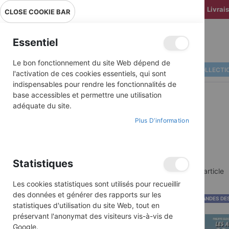
Livrai
CLOSE COOKIE BAR
Essentiel
Le bon fonctionnement du site Web dépend de
ALBUMS ILLUSTRÉS
BD COLLECTI
l'activation de ces cookies essentiels, qui sont
indispensables pour rendre les fonctionnalités de
base accessibles et permettre une utilisation
adéquate du site.
Plus D’information
Statistiques
TRIOMPHE
1
article
Les cookies statistiques sont utilisés pour recueillir
Nouveautés Triomphe
des données et générer des rapports sur les
BANDES DE
statistiques d'utilisation du site Web, tout en
Coups De Cœur
préservant l'anonymat des visiteurs vis-à-vis de
Derniers Exemplaires
Google.