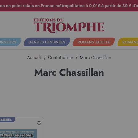
son en point relais en France métropolitaine à 0,01€ à partir de 39 € d'a
ONNEURS
BANDES DESSINÉES
ROMANS ADULTE
ROMANS
Accueil
Contributeur
Marc Chassillan
Marc Chassillan
SSINÉES