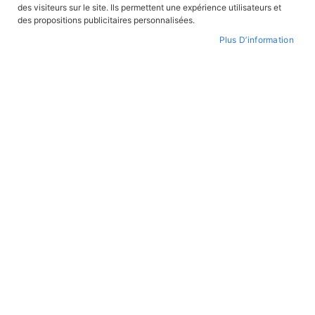
des visiteurs sur le site. Ils permettent une expérience utilisateurs et
des propositions publicitaires personnalisées.
Plus D’information
1963 à demain - Kolwezi
1831-1918 - Camerone
En stock
En stock
16,90 €
16,90 €
BANDES DESSINÉES
BANDES DESSINÉES