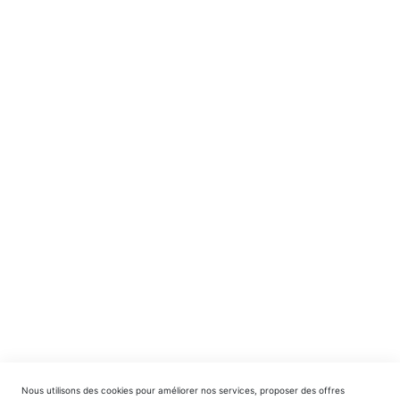
NE MANQUEZ RIEN ! ABONNEZ-VOUS !
Recevez en avant-première nos nouveautés et offres
spéciales.
INSCRIPTION
EDITIONS DU TRIOMPHE
contact@editionsdutriomphe.fr
01.40.54.06.91
SERVICES
Nous utilisons des cookies pour améliorer nos services, proposer des offres