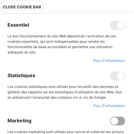
Livraison en point relais en France métropolitaine à 0,01€ à partir
CLOSE COOKIE BAR
de 39 € d'achats !
Menu
Essentiel
Le bon fonctionnement du site Web dépend de l'activation de ces
Accueil
Contributeur
Marien Puisaye
cookies essentiels, qui sont indispensables pour rendre les
fonctionnalités de base accessibles et permettre une utilisation
Marien Puisaye
adéquate du site.
Plus D’information
Marien Puisaye est l'un des pseudonymes de Guy Lehideux, né en 1944. Dessinateur
de BD après des études artistiques, il devient de plus en plus scénariste de bande
Statistiques
dessinée depuis les années 1970 et auteur-producteur de nombreuses émission de BD
à la rdaio et à la télévision. Il a réalisé, pour les Editions du Triomphe, à la fois des
scénarios historiques (Avec Charette, les Armées blanches, Le Mur de Berlin, Histoire
Les cookies statistiques sont utilisés pour recueillir des données et
de la Légion, Aventuriers et Explorateurs, les Châteaux forts...) que des scénarios sur
générer des rapports sur les statistiques d'utilisation du site Web, tout
des thèmes religieux (Avec Jean-Paul II, Jeanne de France, Nicolas Barré, Léon
en préservant l'anonymat des visiteurs vis-à-vis de Google.
Harmel, Werenfried van Straaten...)
Plus D’information
Par
Marketing
ordre
décroissant
Les cookies marketing sont utilisés pour suivre et collecter les actions
BANDES DESSINÉES
BANDES DESSINÉES