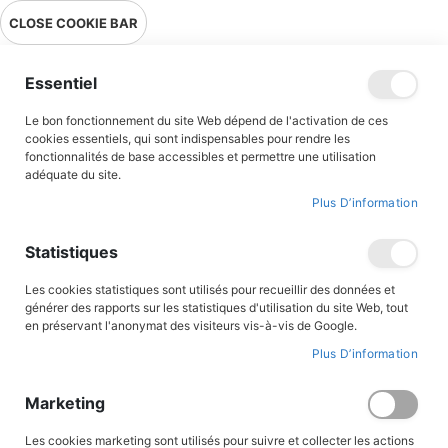
Livraison en point relais en France métropolitaine à 0,01€ à partir
CLOSE COOKIE BAR
de 39 € d'achats !
Menu
Essentiel
Le bon fonctionnement du site Web dépend de l'activation de ces
Accueil
Contributeur
Patrick de Gmeline
cookies essentiels, qui sont indispensables pour rendre les
fonctionnalités de base accessibles et permettre une utilisation
Patrick de Gmeline
adéquate du site.
Plus D’information
Statistiques
Les cookies statistiques sont utilisés pour recueillir des données et
générer des rapports sur les statistiques d'utilisation du site Web, tout
en préservant l'anonymat des visiteurs vis-à-vis de Google.
Plus D’information
Patrick de Gmeline est spécialiste d’histoire militaire et religieuse. IL est l'auteur d'une
Marketing
trentaine d'ouvrages concernant les deux guerres mondiales . Deux fois lauréat de
l'Académie française, il a été récompensé par de nombreux prix littéraires. Il a
commencé en 2010 une nouvelle carrière de scénariste de bande dessinée aux
Les cookies marketing sont utilisés pour suivre et collecter les actions
Editions du Triomphe: De Lattre de Tassigny, Leclerc, Koenig, Juin (2022), Les Cadets