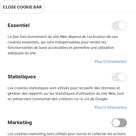
Livraison en point relais en France métropolitaine à 0,01€ à partir
CLOSE COOKIE BAR
de 39 € d'achats !
Menu
Essentiel
Le bon fonctionnement du site Web dépend de l'activation de ces
Accueil
Contributeur
René Bonnet
cookies essentiels, qui sont indispensables pour rendre les
fonctionnalités de base accessibles et permettre une utilisation
René Bonnet
adéquate du site.
Plus D’information
Statistiques
Les cookies statistiques sont utilisés pour recueillir des données et
générer des rapports sur les statistiques d'utilisation du site Web, tout
en préservant l'anonymat des visiteurs vis-à-vis de Google.
Plus D’information
René Bonnet (1905-1998), alias Herboné, a passé toute son enfance dans le Berry, ce
qui marquera son œuvre. Enfant, il a passé les années de la Grande Guerre dans le
Marketing
Cher, chez ses grands-parents, ce qui a forgé ses références au monde rural
exploitées ensuite dans Fripounet. Brillant élève de l'École de dessin Bernard Palissy,
Les cookies marketing sont utilisés pour suivre et collecter les actions
photographe, illustrateur de livres, il rencontre en 1943 l'abbé Marchand qui lui confie