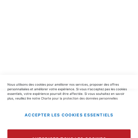
INSCRIPTION
EDITIONS DU TRIOMPHE
contact@editionsdutriomphe.fr
01.40.54.06.91
SERVICES
Nous utilisons des cookies pour améliorer nos services, proposer des offres
LIVRAISON & PAIEMENT
personnalisées et améliorer votre expérience. Si vous n'acceptez pas les cookies
essentiels, votre expérience pourrait être affectée. Si vous souhaitez en savoir
plus, veuillez lire notre
Charte pour la protection des données personnelles
INFORMATIONS
ACCEPTER LES COOKIES ESSENTIELS
Copyright © 2025 EDITIONS DU TRIOMPHE.