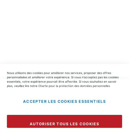
INSCRIPTION
EDITIONS DU TRIOMPHE
contact@editionsdutriomphe.fr
01.40.54.06.91
SERVICES
Nous utilisons des cookies pour améliorer nos services, proposer des offres
LIVRAISON & PAIEMENT
personnalisées et améliorer votre expérience. Si vous n'acceptez pas les cookies
essentiels, votre expérience pourrait être affectée. Si vous souhaitez en savoir
plus, veuillez lire notre
Charte pour la protection des données personnelles
INFORMATIONS
ACCEPTER LES COOKIES ESSENTIELS
Copyright © 2025 EDITIONS DU TRIOMPHE.
AUTORISER TOUS LES COOKIES