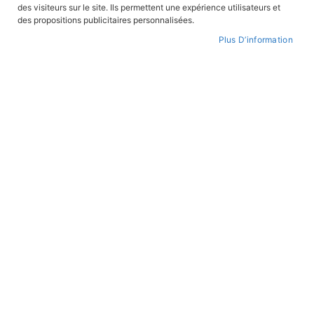
ordre
des visiteurs sur le site. Ils permettent une expérience utilisateurs et
croissant
des propositions publicitaires personnalisées.
BD COLLECTIONNEURS
Plus D’information
Lumière dans la tour
En stock
13,90 €