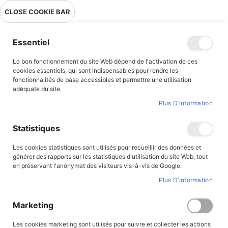
Livraison en point relais en France métropolitaine à 0,01€ à partir
CLOSE COOKIE BAR
de 39 € d'achats !
Menu
Essentiel
Le bon fonctionnement du site Web dépend de l'activation de ces
cookies essentiels, qui sont indispensables pour rendre les
fonctionnalités de base accessibles et permettre une utilisation
adéquate du site.
Premières lectures
Plus D’information
Albums illustrés
Statistiques
Des premières lectures aux romans ados, découvrez notre
Les cookies statistiques sont utilisés pour recueillir des données et
sélection de romans pour tous les âges et tous les goûts.
générer des rapports sur les statistiques d'utilisation du site Web, tout
en préservant l'anonymat des visiteurs vis-à-vis de Google.
Plus D’information
FILTRER PAR
Marketing
Par
Les cookies marketing sont utilisés pour suivre et collecter les actions