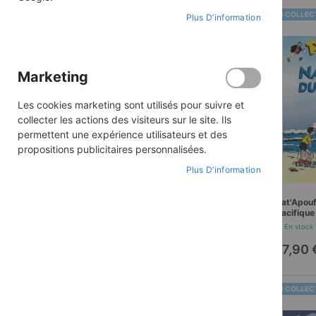
Collection
Pat'apouf détective
BD COLLEC
Plus D’information
TOUT SUPPRIMER
Marketing
Les cookies marketing sont utilisés pour suivre et
PRIX
collecter les actions des visiteurs sur le site. Ils
permettent une expérience utilisateurs et des
propositions publicitaires personnalisées.
7,00 €
-
40,00 €
Plus D’information
Pat'Apou
Pacifique
En stock
17,90 
BD COLLEC