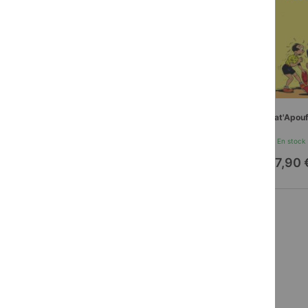
Pat'Apouf 
En stock
17,90 