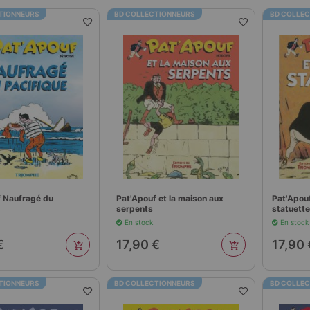
TIONNEURS
BD COLLECTIONNEURS
BD COLLE
f Naufragé du
Pat'Apouf et la maison aux
Pat'Apouf
serpents
statuett
En stock
En stock
€
17,90 €
17,90 
TIONNEURS
BD COLLECTIONNEURS
BD COLLE