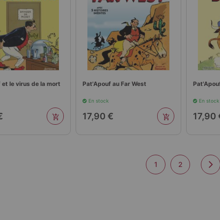
et le virus de la mort
Pat'Apouf au Far West
Pat'Apouf
En stock
En stock
€
17,90 €
17,90 
1
2