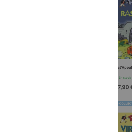
Pat'Apouf
En stock
17,90 
BD COLLEC