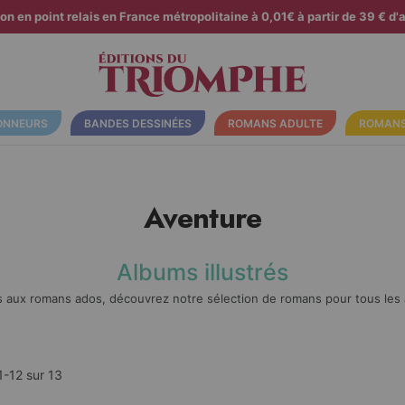
son en point relais en France métropolitaine à 0,01€ à partir de 39 € d'a
ONNEURS
BANDES DESSINÉES
ROMANS ADULTE
ROMANS
Aventure
Albums illustrés
 aux romans ados, découvrez notre sélection de romans pour tous les 
1
-
12
sur
13