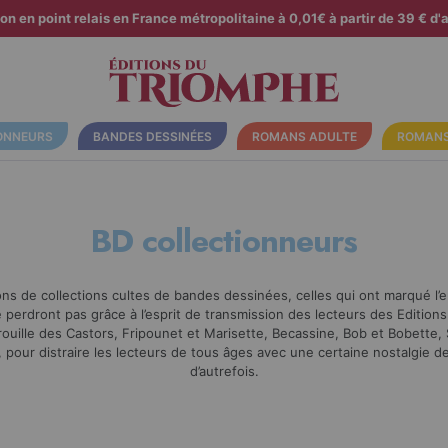
son en point relais en France métropolitaine à 0,01€ à partir de 39 € d'a
ONNEURS
BANDES DESSINÉES
ROMANS ADULTE
ROMANS
BD collectionneurs
ns de collections cultes de bandes dessinées, celles qui ont marqué 
 perdront pas grâce à l’esprit de transmission des lecteurs des Editio
ouille des Castors, Fripounet et Marisette, Becassine, Bob et Bobette, S
 pour distraire les lecteurs de tous âges avec une certaine nostalgie 
d’autrefois.