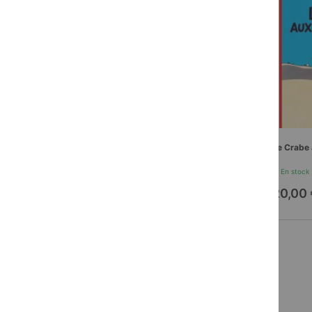
Le Crabe 
En stock
20,00 