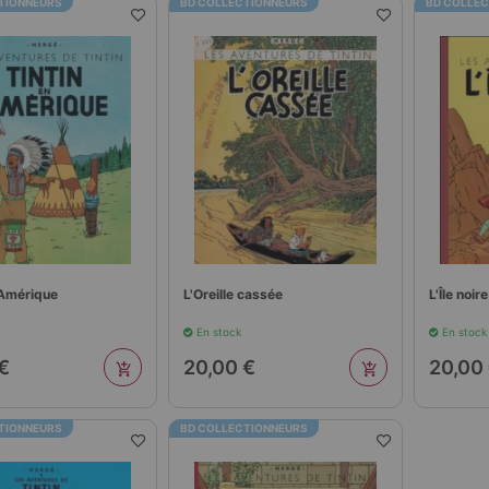
TIONNEURS
BD COLLECTIONNEURS
BD COLLE
 Amérique
L'Oreille cassée
L'Île noire
En stock
En stock
€
20,00 €
20,00
TIONNEURS
BD COLLECTIONNEURS