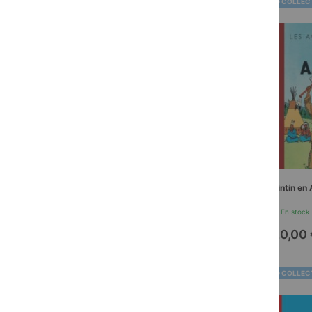
BD COLLEC
Tintin en
En stock
20,00 
BD COLLEC