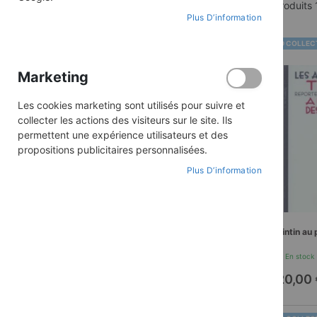
Produits
ACHETER PAR
Plus D’information
Collection
LES AVENTURES DE
BD COLLEC
TINTIN
Marketing
TOUT SUPPRIMER
Les cookies marketing sont utilisés pour suivre et
collecter les actions des visiteurs sur le site. Ils
permettent une expérience utilisateurs et des
propositions publicitaires personnalisées.
CATÉGORIE
Plus D’information
articles
Aventure
(9)
PRIX
Tintin au
En stock
7,00 €
-
40,00 €
20,00 