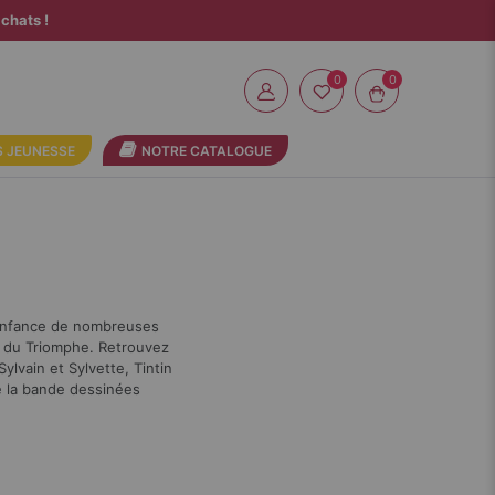
chats !
0
 JEUNESSE
NOTRE CATALOGUE
l’enfance de nombreuses
ns du Triomphe. Retrouvez
ylvain et Sylvette, Tintin
de la bande dessinées
Par