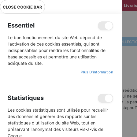
Livrai
CLOSE COOKIE BAR
Essentiel
Le bon fonctionnement du site Web dépend de
ALBUMS ILLUSTRÉS
BD COLLECTI
l'activation de ces cookies essentiels, qui sont
indispensables pour rendre les fonctionnalités de
base accessibles et permettre une utilisation
adéquate du site.
Plus D’information
Découvrez nos rééditio
générations et qui ne se
Statistiques
tous les héros de La patr
ou encore Patapouf’,
Les cookies statistiques sont utilisés pour recueillir
des données et générer des rapports sur les
statistiques d'utilisation du site Web, tout en
préservant l'anonymat des visiteurs vis-à-vis de
Google.