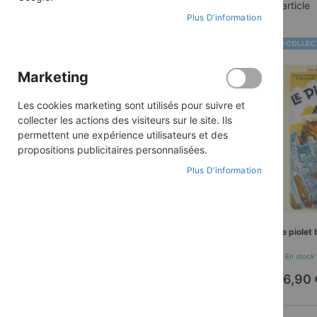
1
article
ACHETER PAR
Plus D’information
Collection
Les aventures de
BD COLLEC
Fripounet & Marisette
Marketing
TOUT SUPPRIMER
Les cookies marketing sont utilisés pour suivre et
collecter les actions des visiteurs sur le site. Ils
permettent une expérience utilisateurs et des
propositions publicitaires personnalisées.
PRIX
Plus D’information
7,00 €
-
40,00 €
Le piolet 
En stock
16,90 