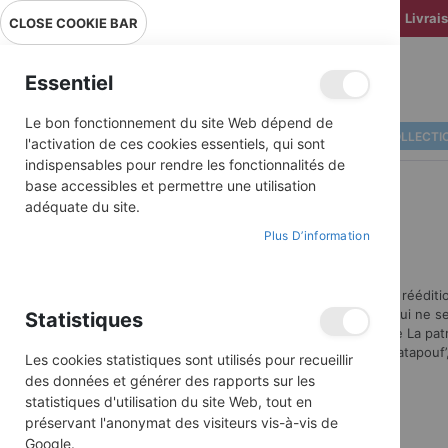
Livrai
CLOSE COOKIE BAR
Essentiel
Le bon fonctionnement du site Web dépend de
ALBUMS ILLUSTRÉS
BD COLLECTI
l'activation de ces cookies essentiels, qui sont
indispensables pour rendre les fonctionnalités de
base accessibles et permettre une utilisation
adéquate du site.
Plus D’information
Découvrez nos rééditio
générations et qui ne se
Statistiques
tous les héros de La patr
ou encore Patapouf’,
Les cookies statistiques sont utilisés pour recueillir
des données et générer des rapports sur les
statistiques d'utilisation du site Web, tout en
préservant l'anonymat des visiteurs vis-à-vis de
Google.