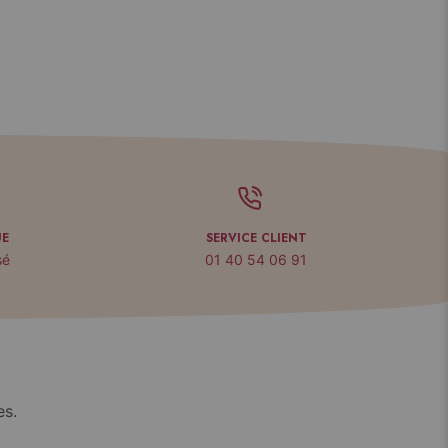
UE
SERVICE CLIENT
sé
01 40 54 06 91
es.