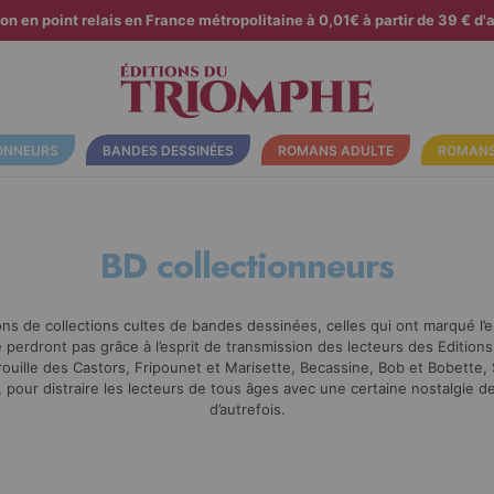
son en point relais en France métropolitaine à 0,01€ à partir de 39 € d'a
ONNEURS
BANDES DESSINÉES
ROMANS ADULTE
ROMANS
BD collectionneurs
ns de collections cultes de bandes dessinées, celles qui ont marqué 
 perdront pas grâce à l’esprit de transmission des lecteurs des Editio
ouille des Castors, Fripounet et Marisette, Becassine, Bob et Bobette, S
 pour distraire les lecteurs de tous âges avec une certaine nostalgie 
d’autrefois.