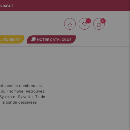
chats !
0
 JEUNESSE
NOTRE CATALOGUE
l’enfance de nombreuses
ns du Triomphe. Retrouvez
ylvain et Sylvette, Tintin
de la bande dessinées
Par