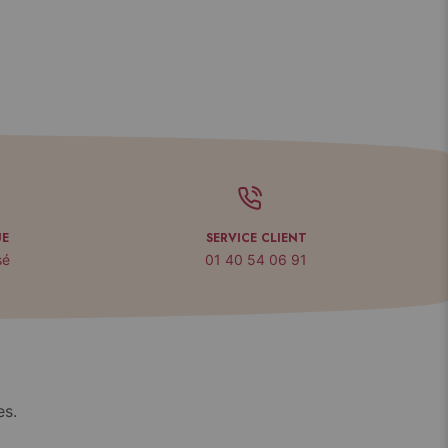
UE
SERVICE CLIENT
sé
01 40 54 06 91
es.