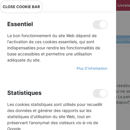
Livrai
CLOSE COOKIE BAR
Essentiel
Le bon fonctionnement du site Web dépend de
ALBUMS ILLUSTRÉS
BD COLLECTI
l'activation de ces cookies essentiels, qui sont
indispensables pour rendre les fonctionnalités de
base accessibles et permettre une utilisation
adéquate du site.
Plus D’information
Découvrez nos rééditio
générations et qui ne se
Statistiques
tous les héros de La patr
ou encore Patapouf’,
Les cookies statistiques sont utilisés pour recueillir
des données et générer des rapports sur les
statistiques d'utilisation du site Web, tout en
préservant l'anonymat des visiteurs vis-à-vis de
Google.