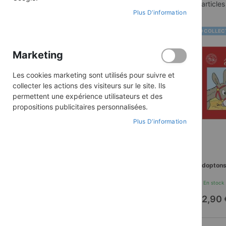
2
articles
ACHETER PAR
Plus D’information
Catégorie
Aventure
BD COLLEC
Collection
Marketing
TOUT SUPPRIMER
Les cookies marketing sont utilisés pour suivre et
collecter les actions des visiteurs sur le site. Ils
permettent une expérience utilisateurs et des
propositions publicitaires personnalisées.
PRIX
Plus D’information
7,00 €
-
40,00 €
Adoptons
En stock
12,90 