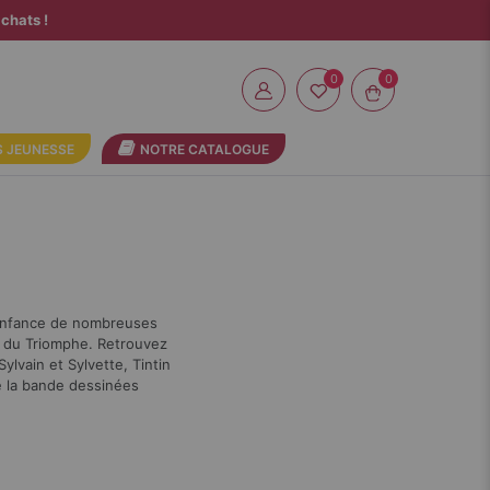
chats !
0
 JEUNESSE
NOTRE CATALOGUE
l’enfance de nombreuses
ns du Triomphe. Retrouvez
ylvain et Sylvette, Tintin
de la bande dessinées
Par