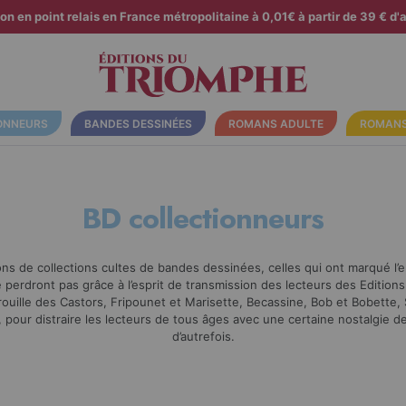
son en point relais en France métropolitaine à 0,01€ à partir de 39 € d'a
ONNEURS
BANDES DESSINÉES
ROMANS ADULTE
ROMANS
BD collectionneurs
ns de collections cultes de bandes dessinées, celles qui ont marqué 
 perdront pas grâce à l’esprit de transmission des lecteurs des Editio
ouille des Castors, Fripounet et Marisette, Becassine, Bob et Bobette, S
 pour distraire les lecteurs de tous âges avec une certaine nostalgie 
d’autrefois.