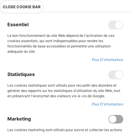
Livraison en point relais en France métropolitaine à 0,01€ à partir
CLOSE COOKIE BAR
de 39 € d'achats !
Menu
Essentiel
Le bon fonctionnement du site Web dépend de l'activation de ces
cookies essentiels, qui sont indispensables pour rendre les
fonctionnalités de base accessibles et permettre une utilisation
adéquate du site.
BD collectionneurs
Plus D’information
Découvrez nos rééditions de collections cultes de bandes
Statistiques
dessinées, celles qui ont marqué l’enfance de nombreuses
générations et qui ne se perdront pas grâce à l’esprit de
Les cookies statistiques sont utilisés pour recueillir des données et
transmission des lecteurs des Editions du Triomphe. Retrouvez
générer des rapports sur les statistiques d'utilisation du site Web, tout
tous les héros de La patrouille des Castors, Fripounet et
en préservant l'anonymat des visiteurs vis-à-vis de Google.
Marisette, Becassine, Bob et Bobette, Sylvain et Sylvette, Tintin
Plus D’information
ou encore Patapouf’, pour distraire les lecteurs de tous âges avec
une certaine nostalgie de la bande dessinées d’autrefois.
Marketing
FILTRER PAR
Les cookies marketing sont utilisés pour suivre et collecter les actions