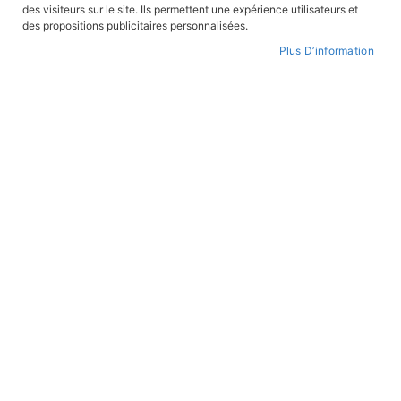
des visiteurs sur le site. Ils permettent une expérience utilisateurs et
des propositions publicitaires personnalisées.
Plus D’information
Par
ordre
croissant
BD COLLECTIONNEURS
Les ruses de Sylvain
En stock