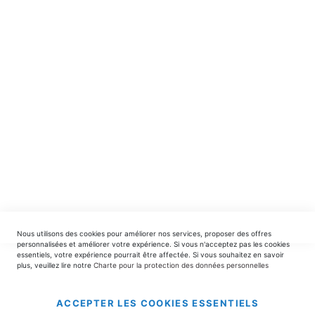
Recevez en avant-première nos nouveautés et offres
spéciales.
INSCRIPTION
EDITIONS DU TRIOMPHE
contact@editionsdutriomphe.fr
01.40.54.06.91
SERVICES
Nous utilisons des cookies pour améliorer nos services, proposer des offres
LIVRAISON & PAIEMENT
personnalisées et améliorer votre expérience. Si vous n'acceptez pas les cookies
essentiels, votre expérience pourrait être affectée. Si vous souhaitez en savoir
plus, veuillez lire notre
Charte pour la protection des données personnelles
INFORMATIONS
ACCEPTER LES COOKIES ESSENTIELS