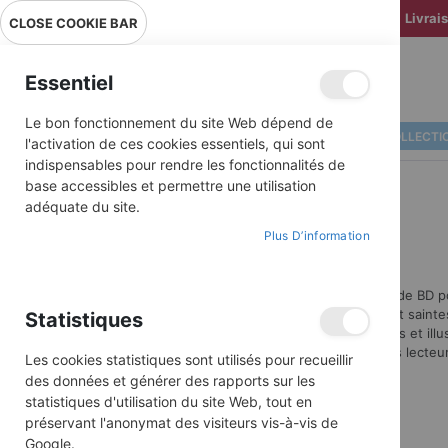
Livrai
CLOSE COOKIE BAR
Essentiel
Le bon fonctionnement du site Web dépend de
ALBUMS ILLUSTRÉS
BD COLLECTI
l'activation de ces cookies essentiels, qui sont
indispensables pour rendre les fonctionnalités de
base accessibles et permettre une utilisation
adéquate du site.
Plus D’information
Une sélection de BD po
grands saints et sainte
Statistiques
célèbres auteurs et ill
transmettre à nos lecteur
Les cookies statistiques sont utilisés pour recueillir
des données et générer des rapports sur les
statistiques d'utilisation du site Web, tout en
préservant l'anonymat des visiteurs vis-à-vis de
Google.