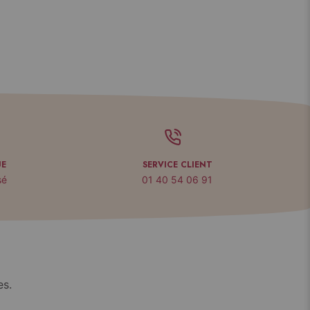
UE
SERVICE CLIENT
sé
01 40 54 06 91
es.