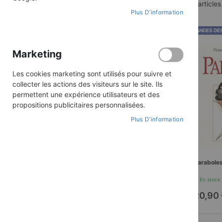
2
articles
ACHETER PAR
Plus D’information
Catégorie
Religion et spiritualité
BANDES DE
Collection
Jésus de Nazareth
Marketing
TOUT SUPPRIMER
Les cookies marketing sont utilisés pour suivre et
collecter les actions des visiteurs sur le site. Ils
permettent une expérience utilisateurs et des
propositions publicitaires personnalisées.
PRIX
Plus D’information
12,00 €
-
35,00 €
Parabole
En stock
20,90