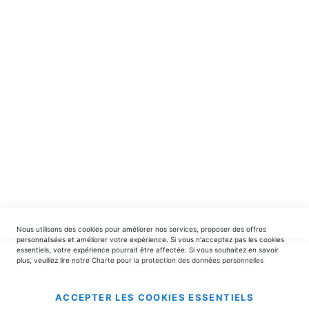
Recevez en avant-première nos nouveautés et offres
spéciales.
INSCRIPTION
EDITIONS DU TRIOMPHE
contact@editionsdutriomphe.fr
01.40.54.06.91
SERVICES
Nous utilisons des cookies pour améliorer nos services, proposer des offres
LIVRAISON & PAIEMENT
personnalisées et améliorer votre expérience. Si vous n'acceptez pas les cookies
essentiels, votre expérience pourrait être affectée. Si vous souhaitez en savoir
plus, veuillez lire notre
Charte pour la protection des données personnelles
INFORMATIONS
ACCEPTER LES COOKIES ESSENTIELS