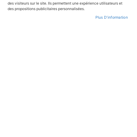
des visiteurs sur le site. Ils permettent une expérience utilisateurs et
des propositions publicitaires personnalisées.
Plus D’information
Par
ordre
croissant
BANDES DESSINÉES
BANDES DESSINÉES
Lilioute et le chevalier Perce-
Mauprat
Brume
En stock
En stock