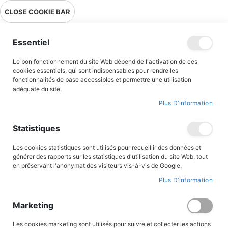
Livraison en point relais en France métropolitaine à 0,01€ à partir
CLOSE COOKIE BAR
de 39 € d'achats !
Menu
Essentiel
Le bon fonctionnement du site Web dépend de l'activation de ces
cookies essentiels, qui sont indispensables pour rendre les
fonctionnalités de base accessibles et permettre une utilisation
adéquate du site.
Bandes Dessinées
Plus D’information
Une sélection de BD pour tous les âges ! Retrouvez tous les
Statistiques
grands héros et héroïnes de l’histoire de France ou des grands
saints et saintes de France, qui permettent au Vent de l’Histoire
Les cookies statistiques sont utilisés pour recueillir des données et
du Triomphe de souffler sur les lecteurs. Nos célèbres auteurs et
générer des rapports sur les statistiques d'utilisation du site Web, tout
illustrateurs comme Jigé, Philippe Brochard , Jean-marie Cuzin,
en préservant l'anonymat des visiteurs vis-à-vis de Google.
Guy Lehideux avec une volonté de transmettre à nos lecteurs
Plus D’information
notre patrimoine historique, militaire et religieux ont donné une
patte unique à cette collection de Bandes dessinées
Marketing
FILTRER PAR
Les cookies marketing sont utilisés pour suivre et collecter les actions