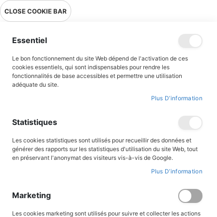
Livraison en point relais en France métropolitaine à 0,01€ à partir
CLOSE COOKIE BAR
de 39 € d'achats !
Menu
Essentiel
Le bon fonctionnement du site Web dépend de l'activation de ces
cookies essentiels, qui sont indispensables pour rendre les
fonctionnalités de base accessibles et permettre une utilisation
adéquate du site.
Tout-petits
Plus D’information
Tout-petits (Albums illustrés)
Statistiques
Des premières lectures aux romans ados, découvrez notre
Les cookies statistiques sont utilisés pour recueillir des données et
sélection de romans pour tous les âges et tous les goûts.
générer des rapports sur les statistiques d'utilisation du site Web, tout
en préservant l'anonymat des visiteurs vis-à-vis de Google.
Plus D’information
FILTRER PAR
Marketing
Par
Les cookies marketing sont utilisés pour suivre et collecter les actions