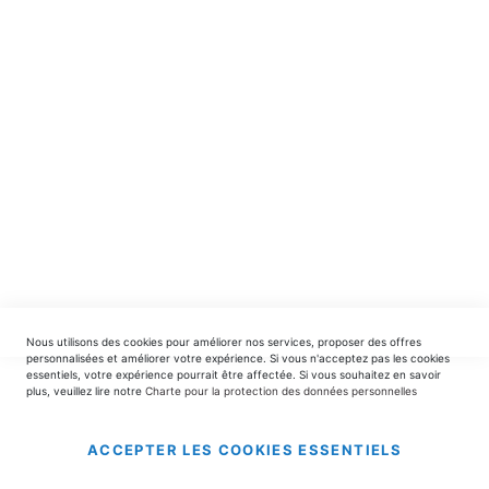
spéciales.
INSCRIPTION
EDITIONS DU TRIOMPHE
contact@editionsdutriomphe.fr
01.40.54.06.91
SERVICES
Nous utilisons des cookies pour améliorer nos services, proposer des offres
LIVRAISON & PAIEMENT
personnalisées et améliorer votre expérience. Si vous n'acceptez pas les cookies
essentiels, votre expérience pourrait être affectée. Si vous souhaitez en savoir
plus, veuillez lire notre
Charte pour la protection des données personnelles
INFORMATIONS
ACCEPTER LES COOKIES ESSENTIELS