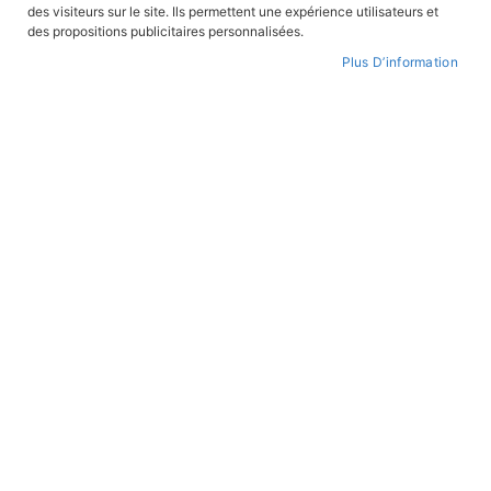
ordre
des visiteurs sur le site. Ils permettent une expérience utilisateurs et
croissant
des propositions publicitaires personnalisées.
ALBUMS ILLUSTRÉS
ALBUMS ILLUSTRÉS
Plus D’information
1,2,3, soleil !
En avant Cancan !
En stock
En stock
12,95 €
12,95 €