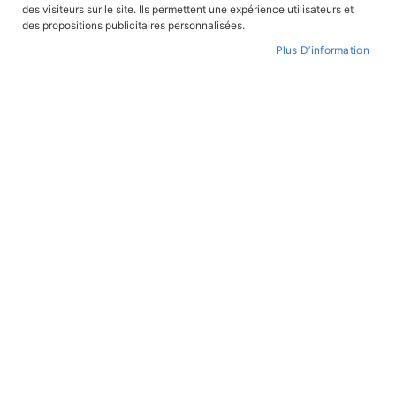
Impossible de trouver des produits correspondants à
des visiteurs sur le site. Ils permettent une expérience utilisateurs et
votre sélection.
des propositions publicitaires personnalisées.
Plus D’information
PAIEMENT SÉCURISÉ
Paiement par CB avec 3DS