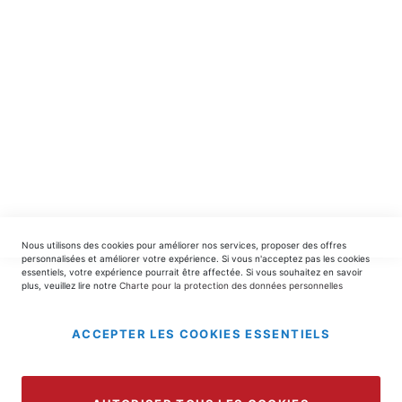
INSCRIPTION
EDITIONS DU TRIOMPHE
contact@editionsdutriomphe.fr
01.40.54.06.91
SERVICES
Nous utilisons des cookies pour améliorer nos services, proposer des offres
LIVRAISON & PAIEMENT
personnalisées et améliorer votre expérience. Si vous n'acceptez pas les cookies
essentiels, votre expérience pourrait être affectée. Si vous souhaitez en savoir
plus, veuillez lire notre
Charte pour la protection des données personnelles
INFORMATIONS
ACCEPTER LES COOKIES ESSENTIELS
Copyright © 2025 EDITIONS DU TRIOMPHE.