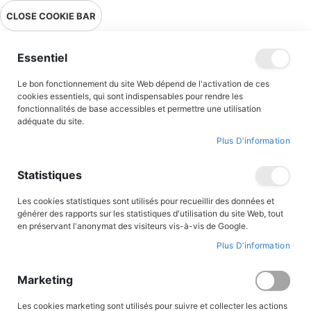
Livraison en point relais en France métropolitaine à 0,01€ à partir
CLOSE COOKIE BAR
de 39 € d'achats !
Menu
Essentiel
Le bon fonctionnement du site Web dépend de l'activation de ces
cookies essentiels, qui sont indispensables pour rendre les
fonctionnalités de base accessibles et permettre une utilisation
adéquate du site.
Religion et spiritualité
Plus D’information
Religion et Spiritualité (Albums
Statistiques
illustrés)
Les cookies statistiques sont utilisés pour recueillir des données et
générer des rapports sur les statistiques d'utilisation du site Web, tout
Des premières lectures aux romans ados, découvrez notre
en préservant l'anonymat des visiteurs vis-à-vis de Google.
sélection de romans pour tous les âges et tous les goûts.
Plus D’information
FILTRER PAR
Marketing
Les cookies marketing sont utilisés pour suivre et collecter les actions