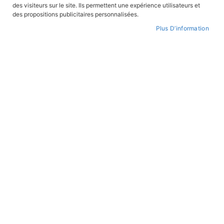
des visiteurs sur le site. Ils permettent une expérience utilisateurs et
des propositions publicitaires personnalisées.
FILTRER PAR
Plus D’information
Par
ordre
croissant
ALBUMS ILLUSTRÉS
ALBUMS ILLUSTRÉS
Mes petits amis
Le jour de mon anniversaire