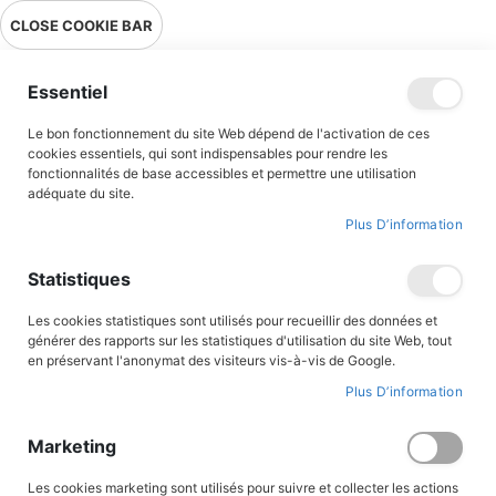
Livraison en point relais en France métropolitaine à 0,01€ à partir
CLOSE COOKIE BAR
de 39 € d'achats !
Menu
Essentiel
Le bon fonctionnement du site Web dépend de l'activation de ces
cookies essentiels, qui sont indispensables pour rendre les
fonctionnalités de base accessibles et permettre une utilisation
adéquate du site.
Albums illustrés
Plus D’information
Découvrez notre sélection
d'albums et de livres illustrés
pour les
Statistiques
tout-petits et les enfants !
Des illustrations toutes douces, claires et colorées pour
Les cookies statistiques sont utilisés pour recueillir des données et
émerveiller les petits lecteurs et des textes qui éveillent les
générer des rapports sur les statistiques d'utilisation du site Web, tout
jeunes esprits ! Tant de choses se transmettent par ces
moments
en préservant l'anonymat des visiteurs vis-à-vis de Google.
partagés en famille
autour d'une belle histoire.
Plus D’information
Retrouvez les héros qui vous ont fait rire ou rêver petits pour les
transmettre à vos enfants : Titounet et Titounette, Toudouk,
Bibiche ou Alfred le petit paysan. Reprenez en choeur les airs de
Marketing
Loupio et de Graines de saints. Ou préparez les petits coeurs à
Noël avec nos contes religieux autour de la crèche.
Les cookies marketing sont utilisés pour suivre et collecter les actions