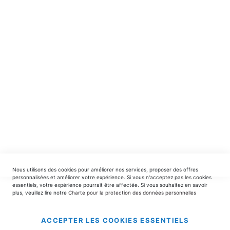
Recevez en avant-première nos nouveautés et offres
spéciales.
INSCRIPTION
EDITIONS DU TRIOMPHE
contact@editionsdutriomphe.fr
01.40.54.06.91
SERVICES
Nous utilisons des cookies pour améliorer nos services, proposer des offres
LIVRAISON & PAIEMENT
personnalisées et améliorer votre expérience. Si vous n'acceptez pas les cookies
essentiels, votre expérience pourrait être affectée. Si vous souhaitez en savoir
plus, veuillez lire notre
Charte pour la protection des données personnelles
INFORMATIONS
ACCEPTER LES COOKIES ESSENTIELS