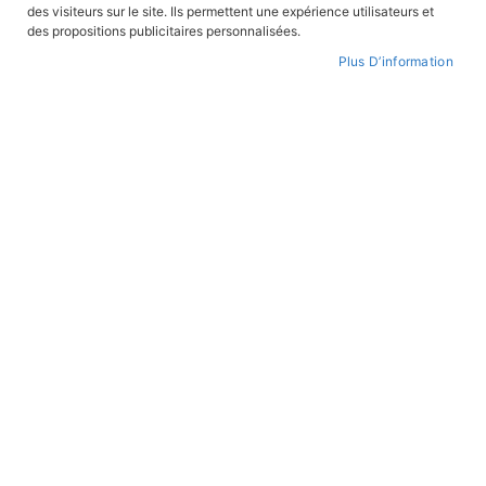
des visiteurs sur le site. Ils permettent une expérience utilisateurs et
des propositions publicitaires personnalisées.
FILTRER PAR
Plus D’information
Par
ordre
croissant
ALBUMS ILLUSTRÉS
Alphabet pour les tout-petits