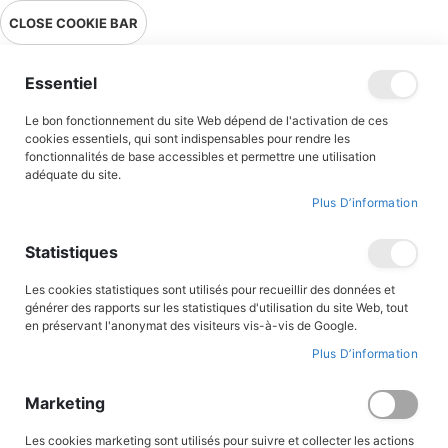
Livraison en point relais en France métropolitaine à 0,01€ à partir
CLOSE COOKIE BAR
de 39 € d'achats !
Menu
Essentiel
Le bon fonctionnement du site Web dépend de l'activation de ces
cookies essentiels, qui sont indispensables pour rendre les
fonctionnalités de base accessibles et permettre une utilisation
adéquate du site.
Albums illustrés
Plus D’information
Découvrez notre sélection
d'albums et de livres illustrés
pour les
Statistiques
tout-petits et les enfants !
Des illustrations toutes douces, claires et colorées pour
Les cookies statistiques sont utilisés pour recueillir des données et
émerveiller les petits lecteurs et des textes qui éveillent les
générer des rapports sur les statistiques d'utilisation du site Web, tout
jeunes esprits ! Tant de choses se transmettent par ces
moments
en préservant l'anonymat des visiteurs vis-à-vis de Google.
partagés en famille
autour d'une belle histoire.
Plus D’information
Retrouvez les héros qui vous ont fait rire ou rêver petits pour les
transmettre à vos enfants : Titounet et Titounette, Toudouk,
Bibiche ou Alfred le petit paysan. Reprenez en choeur les airs de
Marketing
Loupio et de Graines de saints. Ou préparez les petits coeurs à
Noël avec nos contes religieux autour de la crèche.
Les cookies marketing sont utilisés pour suivre et collecter les actions