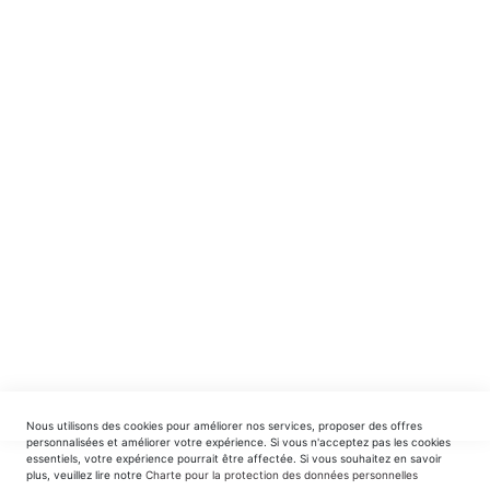
NE MANQUEZ RIEN ! ABONNEZ-VOUS !
Recevez en avant-première nos nouveautés et offres
spéciales.
INSCRIPTION
EDITIONS DU TRIOMPHE
contact@editionsdutriomphe.fr
01.40.54.06.91
SERVICES
Nous utilisons des cookies pour améliorer nos services, proposer des offres
LIVRAISON & PAIEMENT
personnalisées et améliorer votre expérience. Si vous n'acceptez pas les cookies
essentiels, votre expérience pourrait être affectée. Si vous souhaitez en savoir
plus, veuillez lire notre
Charte pour la protection des données personnelles