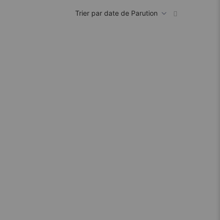
Par
ordre
croissant