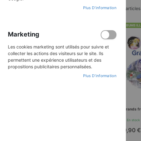
Plus D’information
2
articles
ACHETER PAR
Catégorie
Tout-petits
ALBUMS IL
Collection
Titounet et Titounette - 3
Marketing
jolies histoires
Les cookies marketing sont utilisés pour suivre et
collecter les actions des visiteurs sur le site. Ils
TOUT SUPPRIMER
permettent une expérience utilisateurs et des
propositions publicitaires personnalisées.
Plus D’information
PRIX
8,00 €
-
40,00 €
Grands fr
En stock
9,90 €