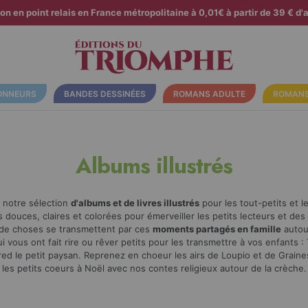
son en point relais en France métropolitaine à 0,01€ à partir de 39 € d'a
ONNEURS
BANDES DESSINÉES
ROMANS ADULTE
ROMANS
Albums illustrés
 notre sélection
d'albums et de livres illustrés
pour les tout-petits et l
s douces, claires et colorées pour émerveiller les petits lecteurs et des 
t de choses se transmettent par ces
moments partagés en famille
autour
 vous ont fait rire ou rêver petits pour les transmettre à vos enfants :
red le petit paysan. Reprenez en choeur les airs de Loupio et de Graine
les petits coeurs à Noël avec nos contes religieux autour de la crèche.