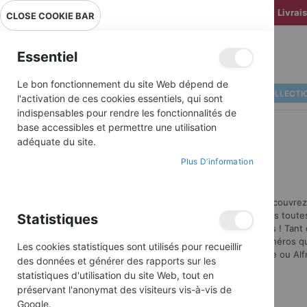
Livrai
CLOSE COOKIE BAR
Essentiel
Le bon fonctionnement du site Web dépend de
ALBUMS ILLUSTRÉS
BD COLLECTI
l'activation de ces cookies essentiels, qui sont
indispensables pour rendre les fonctionnalités de
base accessibles et permettre une utilisation
adéquate du site.
Plus D’information
Découvrez
Des illustrations toute
Statistiques
jeunes esprits ! Tan
Retrouvez les héros qui
Les cookies statistiques sont utilisés pour recueillir
Toudouk, Bibiche ou Alf
des données et générer des rapports sur les
statistiques d'utilisation du site Web, tout en
préservant l'anonymat des visiteurs vis-à-vis de
Google.