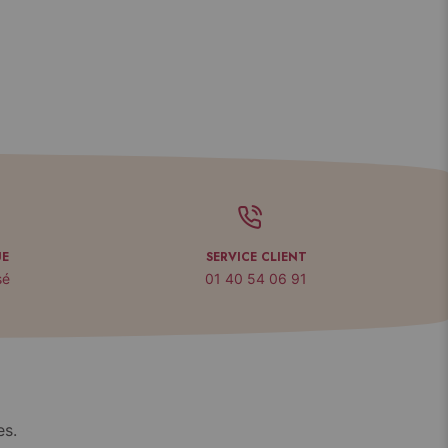
UE
SERVICE CLIENT
sé
01 40 54 06 91
es.