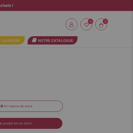
chats !
0
 JEUNESSE
NOTRE CATALOGUE
En rupture de stock
e produit est en stock