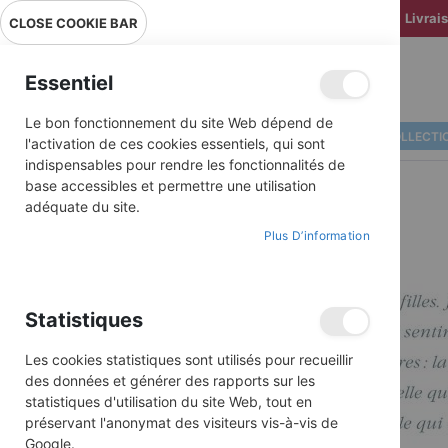
Livrai
CLOSE COOKIE BAR
Essentiel
Le bon fonctionnement du site Web dépend de
ALBUMS ILLUSTRÉS
BD COLLECTI
l'activation de ces cookies essentiels, qui sont
indispensables pour rendre les fonctionnalités de
base accessibles et permettre une utilisation
adéquate du site.
Plus D’information
Skip
to
the
end
Statistiques
of
the
images
Les cookies statistiques sont utilisés pour recueillir
gallery
des données et générer des rapports sur les
statistiques d'utilisation du site Web, tout en
préservant l'anonymat des visiteurs vis-à-vis de
Google.