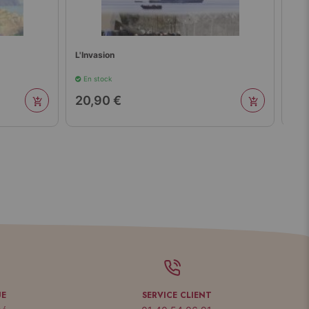
L'Invasion
La 
En stock
En 
20,90 €
20
UE
SERVICE CLIENT