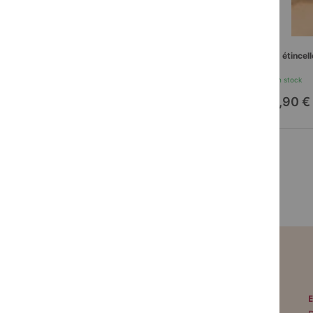
Yusuf, prince des Spahis
Iris, étincel
En stock
En stock
20,90 €
16,90 €
PAIEMENT SÉCURISÉ