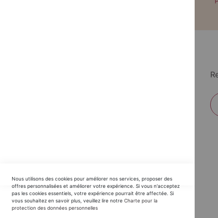
Paiement par CB avec 3DS
P
Re
EDITIONS DU TRIOMPHE
Nous utilisons des cookies pour améliorer nos services, proposer des
Horaires SAV :
offres personnalisées et améliorer votre expérience. Si vous n'acceptez
pas les cookies essentiels, votre expérience pourrait être affectée. Si
du Lundi au Jeudi : 9h30 -12h30 / 14h - 17h30
vous souhaitez en savoir plus, veuillez lire notre
Charte pour la
protection des données personnelles
Vendredi : 9h30 - 12h30 / 14h - 16h00