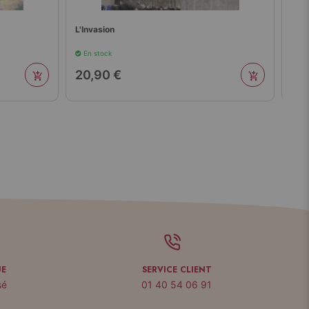
L'Invasion
La 
En stock
En 
20,90 €
20
UE
SERVICE CLIENT
sé
01 40 54 06 91