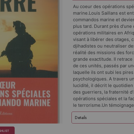
Au coeur des opérations sp
marine.Louis Saillans est en
commandos marine et devien
plus tard. Durant près d'une 
opérations militaires en Afr
visant à libérer des otages,
djihadistes ou neutraliser des
réalité des missions des forc
grande exactitude. Il retrace
de ces unités, passés par un
laquelle ils ont subi les pir
psychologiques. A travers un
lucidité, il décrit le quoti
des guerriers, la fraternité 
opérations spéciales et la fa
le terrorisme.Un témoignage
Details
SHLIST