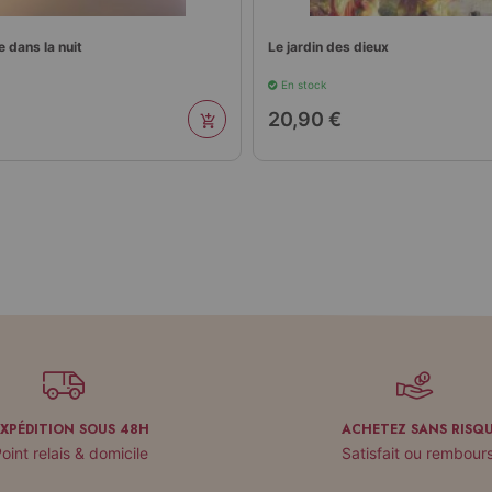
le dans la nuit
Le jardin des dieux
En stock
20,90 €
EXPÉDITION SOUS 48H
ACHETEZ SANS RISQ
oint relais & domicile
Satisfait ou rembour