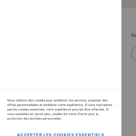
Re
EDITIONS DU TRIOMPHE
Nous utilisons des cookies pour améliorer nos services, proposer des
Horaires SAV :
offres personnalisées et améliorer votre expérience. Si vous n'acceptez
pas les cookies essentiels, votre expérience pourrait être affectée. Si
du Lundi au Jeudi : 9h30 -12h30 / 14h - 17h30
vous souhaitez en savoir plus, veuillez lire notre
Charte pour la
protection des données personnelles
Vendredi : 9h30 - 12h30 / 14h - 16h00
contact@editionsdutriomphe.fr
01.40.54.06.91
ACCEPTER LES COOKIES ESSENTIELS