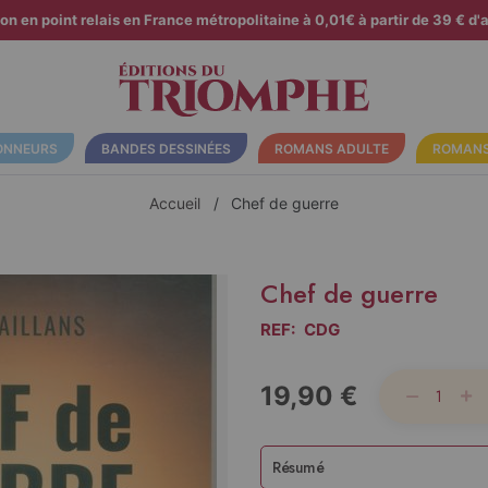
son en point relais en France métropolitaine à 0,01€ à partir de 39 € d'a
ONNEURS
BANDES DESSINÉES
ROMANS ADULTE
ROMANS
Accueil
Chef de guerre
Chef de guerre
REF:
CDG
19,90 €
Résumé