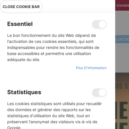
Livrai
CLOSE COOKIE BAR
Essentiel
Le bon fonctionnement du site Web dépend de
ALBUMS ILLUSTRÉS
BD COLLECTI
l'activation de ces cookies essentiels, qui sont
indispensables pour rendre les fonctionnalités de
base accessibles et permettre une utilisation
adéquate du site.
Plus D’information
Skip
to
the
end
Statistiques
of
the
images
Les cookies statistiques sont utilisés pour recueillir
gallery
des données et générer des rapports sur les
statistiques d'utilisation du site Web, tout en
préservant l'anonymat des visiteurs vis-à-vis de
Google.