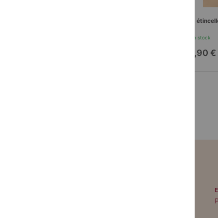
Yusuf, prince des Spahis
Iris, étincel
En stock
En stock
20,90 €
16,90 €
PAIEMENT SÉCURISÉ
Paiement par CB avec 3DS
P