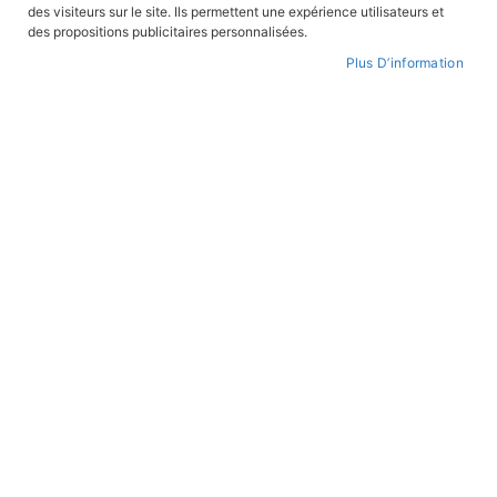
des visiteurs sur le site. Ils permettent une expérience utilisateurs et
des propositions publicitaires personnalisées.
Plus D’information
Skip
to
WISHLIST
the
beginning
of
the
images
gallery
Madatrek - De Tana à Tuléar