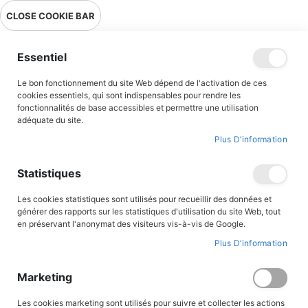
Livraison en point relais en France métropolitaine à 0,01€ à partir
CLOSE COOKIE BAR
de 39 € d'achats !
Menu
Essentiel
Le bon fonctionnement du site Web dépend de l'activation de ces
Accueil
Madatrek - De Tana à Tuléar
cookies essentiels, qui sont indispensables pour rendre les
fonctionnalités de base accessibles et permettre une utilisation
adéquate du site.
Plus D’information
Skip
to
the
Statistiques
end
of
the
Les cookies statistiques sont utilisés pour recueillir des données et
images
générer des rapports sur les statistiques d'utilisation du site Web, tout
gallery
en préservant l'anonymat des visiteurs vis-à-vis de Google.
Plus D’information
Marketing
Les cookies marketing sont utilisés pour suivre et collecter les actions