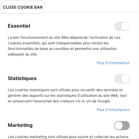
Livraison en point relais en France métropolitaine à 0,01€ à partir
CLOSE COOKIE BAR
de 39 € d'achats !
Menu
Essentiel
Le bon fonctionnement du site Web dépend de l'activation de ces
Accueil
Mohican
cookies essentiels, qui sont indispensables pour rendre les
fonctionnalités de base accessibles et permettre une utilisation
adéquate du site.
Plus D’information
Skip
to
the
Statistiques
end
of
the
Les cookies statistiques sont utilisés pour recueillir des données et
images
générer des rapports sur les statistiques d'utilisation du site Web, tout
gallery
en préservant l'anonymat des visiteurs vis-à-vis de Google.
Plus D’information
Marketing
Les cookies marketing sont utilisés pour suivre et collecter les actions