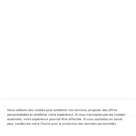
NE MANQUEZ RIEN ! ABONNEZ-VOUS !
Recevez en avant-première nos nouveautés et offres
spéciales.
INSCRIPTION
EDITIONS DU TRIOMPHE
contact@editionsdutriomphe.fr
01.40.54.06.91
SERVICES
Nous utilisons des cookies pour améliorer nos services, proposer des offres
LIVRAISON & PAIEMENT
personnalisées et améliorer votre expérience. Si vous n'acceptez pas les cookies
essentiels, votre expérience pourrait être affectée. Si vous souhaitez en savoir
plus, veuillez lire notre
Charte pour la protection des données personnelles
INFORMATIONS