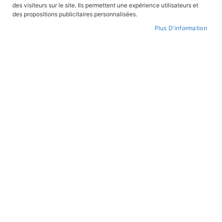
des visiteurs sur le site. Ils permettent une expérience utilisateurs et
des propositions publicitaires personnalisées.
Plus D’information
Skip
to
WISHLIST
the
beginning
of
the
images
gallery
Mohican
REF:
MOH