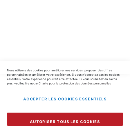
INSCRIPTION
EDITIONS DU TRIOMPHE
contact@editionsdutriomphe.fr
01.40.54.06.91
SERVICES
Nous utilisons des cookies pour améliorer nos services, proposer des offres
LIVRAISON & PAIEMENT
personnalisées et améliorer votre expérience. Si vous n'acceptez pas les cookies
essentiels, votre expérience pourrait être affectée. Si vous souhaitez en savoir
plus, veuillez lire notre
Charte pour la protection des données personnelles
INFORMATIONS
ACCEPTER LES COOKIES ESSENTIELS
Copyright © 2025 EDITIONS DU TRIOMPHE.
AUTORISER TOUS LES COOKIES