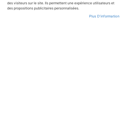
des visiteurs sur le site. Ils permettent une expérience utilisateurs et
des propositions publicitaires personnalisées.
Plus D’information
Le Secret de Seeonee
Le Mystère de la Dent d'Oche
En stock
En stock
11,00 €
11,00 €
ROMANS JEUNESSE
ROMANS JEUNESSE