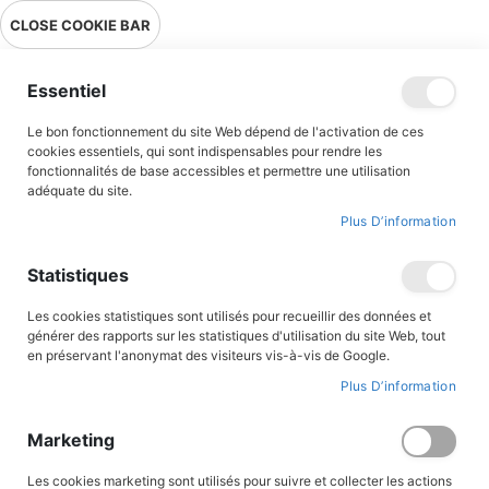
Livraison en point relais en France métropolitaine à 0,01€ à partir
CLOSE COOKIE BAR
de 39 € d'achats !
Menu
Essentiel
Le bon fonctionnement du site Web dépend de l'activation de ces
Accueil
Collections
LA SIZAINE DES BRUNS
cookies essentiels, qui sont indispensables pour rendre les
fonctionnalités de base accessibles et permettre une utilisation
LA SIZAINE DES BRUNS
adéquate du site.
Plus D’information
Statistiques
Par
ordre
Les cookies statistiques sont utilisés pour recueillir des données et
décroissant
générer des rapports sur les statistiques d'utilisation du site Web, tout
ROMANS JEUNESSE
ROMANS JEUNESSE
en préservant l'anonymat des visiteurs vis-à-vis de Google.
Plus D’information
Marketing
Les cookies marketing sont utilisés pour suivre et collecter les actions